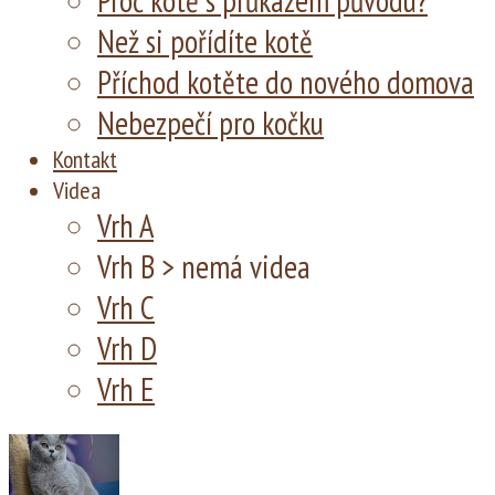
Proč kotě s průkazem původu?
Než si pořídíte kotě
Příchod kotěte do nového domova
Nebezpečí pro kočku
Kontakt
Videa
Vrh A
Vrh B > nemá videa
Vrh C
Vrh D
Vrh E