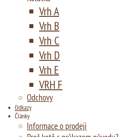
Vrh A
Vrh B
Vrh C
Vrh D
Vrh E
VRH F
Odchovy
Odkazy
Články
Informace o prodeji