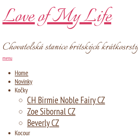
Love of My Life
Chovatelská stanice britských krátkosrst
menu
Home
Novinky
Kočky
CH Birmie Noble Fairy CZ
Zoe Sibornal CZ
Beverly CZ
Kocour