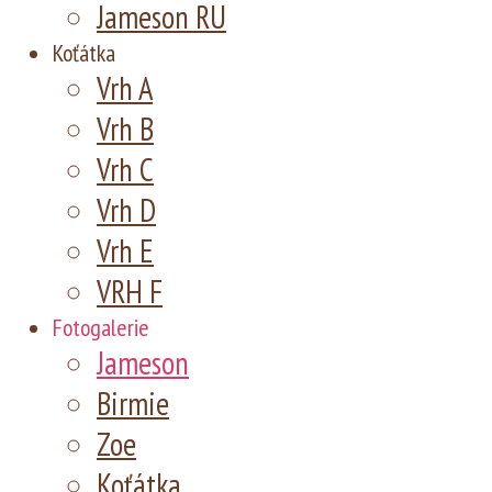
Jameson RU
Koťátka
Vrh A
Vrh B
Vrh C
Vrh D
Vrh E
VRH F
Fotogalerie
Jameson
Birmie
Zoe
Koťátka